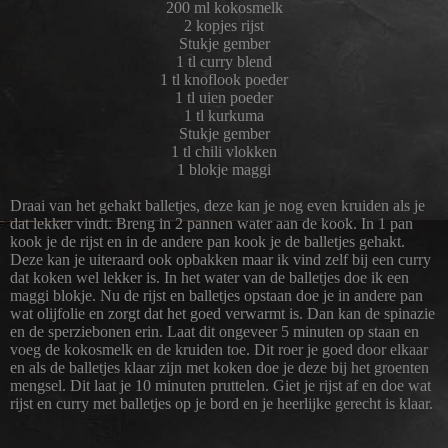
200 ml kokosmelk
2 kopjes rijst
Stukje gember
1 tl curry blend
1 tl knoflook poeder
1 tl uien poeder
1 tl kurkuma
Stukje gember
1 tl chili vlokken
1 blokje maggi
Draai van het gehakt balletjes, deze kan je nog even kruiden als je
dat lekker vindt. Breng in 2 pannen water aan de kook. In 1 pan
kook je de rijst en in de andere pan kook je de balletjes gehakt.
Deze kan je uiteraard ook opbakken maar ik vind zelf bij een curry
dat koken wel lekker is. In het water van de balletjes doe ik een
maggi blokje. Nu de rijst en balletjes opstaan doe je in andere pan
wat olijfolie en zorgt dat het goed verwarmt is. Dan kan de spinazie
en de sperziebonen erin. Laat dit ongeveer 5 minuten op staan en
voeg de kokosmelk en de kruiden toe. Dit roer je goed door elkaar
en als de balletjes klaar zijn met koken doe je deze bij het groenten
mengsel. Dit laat je 10 minuten pruttelen. Giet je rijst af en doe wat
rijst en curry met balletjes op je bord en je heerlijke gerecht is klaar.