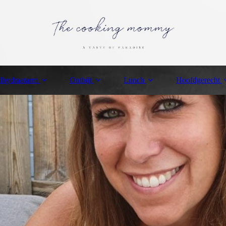
lhydraatarm
Ontbijt
Lunch
Hoofdgerecht