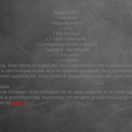
Ingrediënten :
• Spitskool
• Kippenbouillon
• 1 Ui
• Wat bieslook
• 1 bakje crème fresh
• 1 verpakking kippen worstjes
• Tagliatelle naar behoefte
• 2 tl mosterd
• 2 el olijfolie
ing. Voeg tijdens het koken een zakje kippenbouillon toe voor een verfij
olie in een (wok)pan en bak de ui en spitskool goudbruin. Voeg vervolg
okte tagliatelle toe. Voeg tot slot de mosterd toe en roer alles goed d
markt.
n de fietstassen of het ontbreken van de juiste producten in de lokale 
n in grootverpakking, waardoor je met een goed gevulde koelkast of vr
en bij
Butlon.