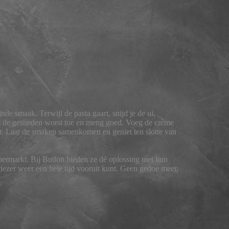
nde smaak. Terwijl de pasta gaart, snijd je de ui,
ens de gesneden worst toe en meng goed. Voeg de crème
oor. Laat de smaken samenkomen en geniet ten slotte van
supermarkt. Bij Butlon bieden ze dé oplossing met hun
iezer weer een hele tijd vooruit kunt. Geen gedoe meer,