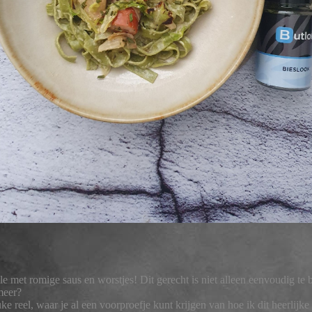
le met romige saus en worstjes! Dit gerecht is niet alleen eenvoudig te
meer?
uke reel, waar je al een voorproefje kunt krijgen van hoe ik dit heerlij