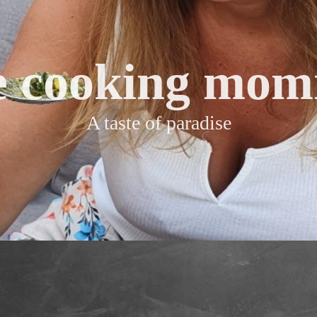
e cooking mo
A taste of paradise