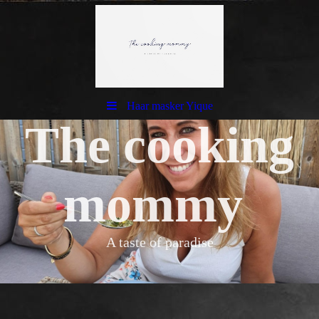
Haar masker Yique
The cooking
mommy
A taste of paradise