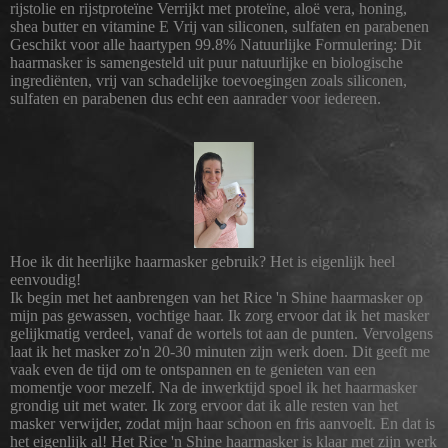
rijstolie en rijstproteïne Verrijkt met proteïne, aloë vera, honing,
shea butter en vitamine E Vrij van siliconen, sulfaten en parabenen
Geschikt voor alle haartypen 99.8% Natuurlijke Formulering: Dit
haarmasker is samengesteld uit puur natuurlijke en biologische
ingrediënten, vrij van schadelijke toevoegingen zoals siliconen,
sulfaten en parabenen dus echt een aanrader voor iedereen.
Hoe ik dit heerlijke haarmasker gebruik? Het is eigenlijk heel
eenvoudig!
Ik begin met het aanbrengen van het Rice 'n Shine haarmasker op
mijn pas gewassen, vochtige haar. Ik zorg ervoor dat ik het masker
gelijkmatig verdeel, vanaf de wortels tot aan de punten. Vervolgens
laat ik het masker zo'n 20-30 minuten zijn werk doen. Dit geeft me
vaak even de tijd om te ontspannen en te genieten van een
momentje voor mezelf. Na de inwerktijd spoel ik het haarmasker
grondig uit met water. Ik zorg ervoor dat ik alle resten van het
masker verwijder, zodat mijn haar schoon en fris aanvoelt. En dat is
het eigenlijk al! Het Rice 'n Shine haarmasker is klaar met zijn werk