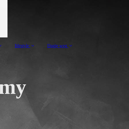
Iifestyle
Dagje weg
mmy