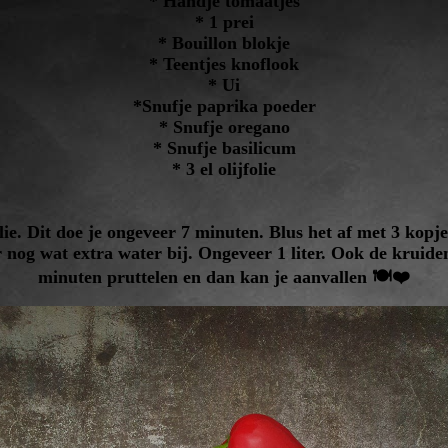
* Handje tomaatjes
* 1 prei
* Bouillon blokje
* Teentjes knoflook
* Ui
*Snufje paprika poeder
* Snufje oregano
* Snufje basilicum
* 3 el olijfolie
folie. Dit doe je ongeveer 7 minuten. Blus het af met 3 kopj
r nog wat extra water bij. Ongeveer 1 liter. Ook de kruid
minuten pruttelen en dan kan je aanvallen 🍽❤