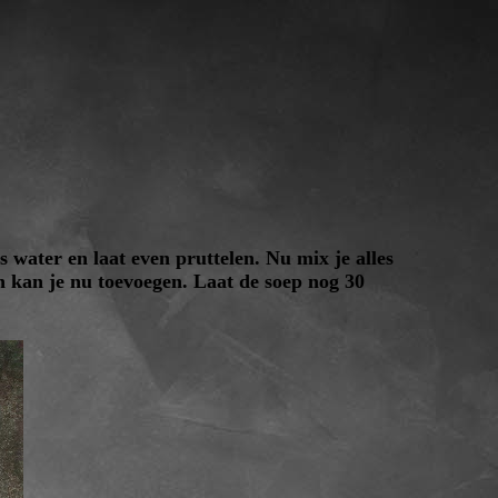
es water en laat even pruttelen. Nu mix je alles
en kan je nu toevoegen. Laat de soep nog 30