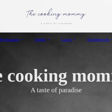
lhydraatarm
Ontbijt
Lunch
Hoofdgerecht
e cooking mo
A taste of paradise