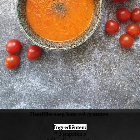
Heerlijke soep bom vol groenten.
Ingrediënten:
* 3 paprika's