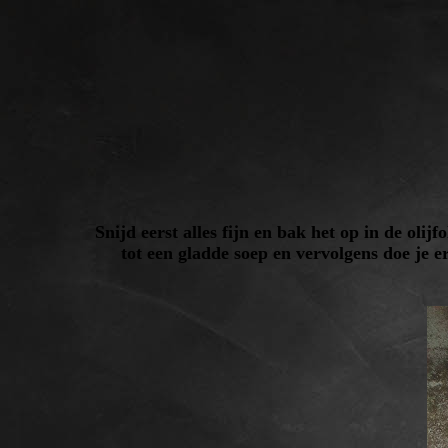
Snijd eerst alles fijn en bak het op in de olij
tot een gladde soep en vervolgens doe je e